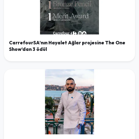
CarrefourSA’nın Hayalet Ağlar projesine The One
Show’dan 3 ödül