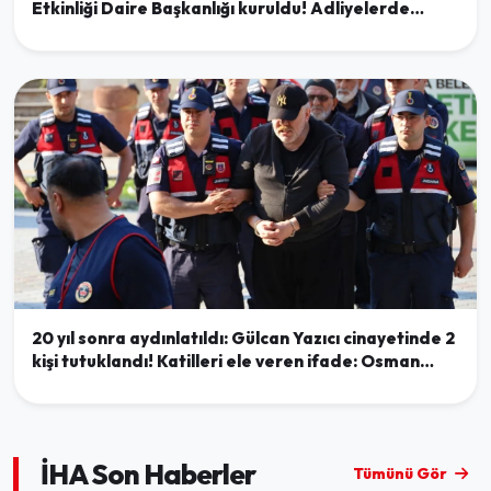
Etkinliği Daire Başkanlığı kuruldu! Adliyelerde
işleyiş güçlenecek
20 yıl sonra aydınlatıldı: Gülcan Yazıcı cinayetinde 2
kişi tutuklandı! Katilleri ele veren ifade: Osman
cezasını verdi biz de onu gömdük
İHA Son Haberler
Tümünü Gör