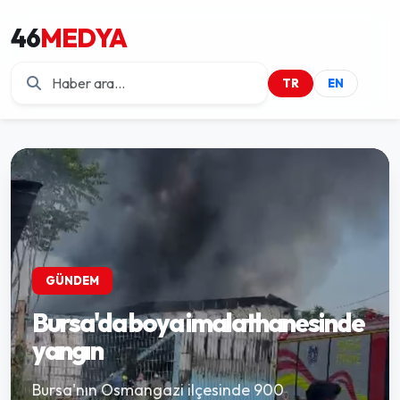
46
MEDYA
TR
EN
GÜNDEM
Hatay'da tırda taşınan
konteyner uçtu
Hatay'da seyir halindeki bir tırın üzerinde