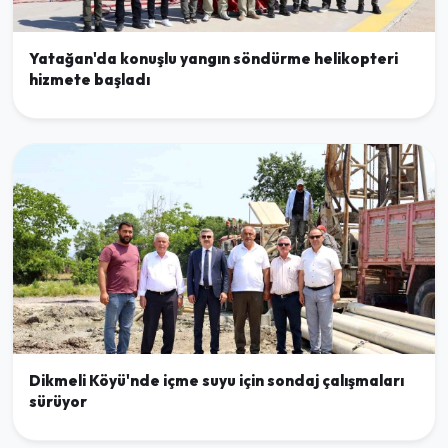
Yatağan'da konuşlu yangın söndürme helikopteri
hizmete başladı
Dikmeli Köyü'nde içme suyu için sondaj çalışmaları
sürüyor