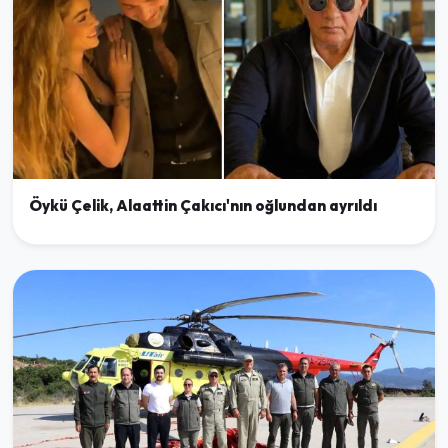
Öykü Çelik, Alaattin Çakıcı'nın oğlundan ayrıldı