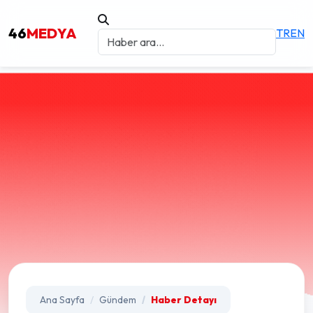
46
MEDYA
TR
EN
Ana Sayfa
Gündem
Haber Detayı