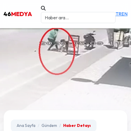
46
MEDYA
TR
EN
Ana Sayfa
Gündem
Haber Detayı