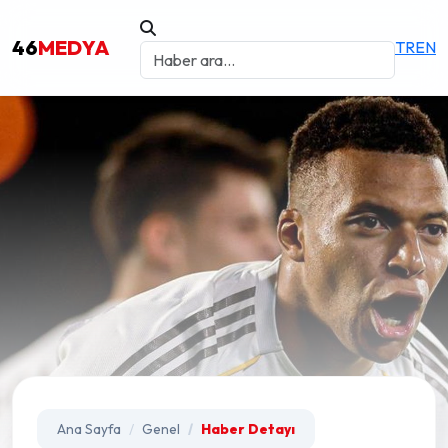
46
MEDYA
TR
EN
Ana Sayfa
Genel
Haber Detayı