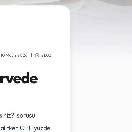
10 Mayıs 2026
|
21:02
irvede
iniz?' sorusu
r alırken CHP yüzde