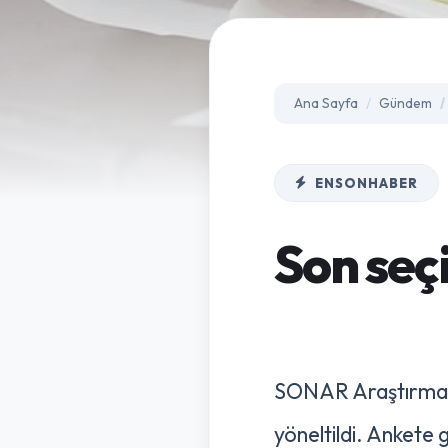
Ana Sayfa
Gündem
ENSONHABER
Son seç
SONAR Araştırma ta
yöneltildi. Ankete 