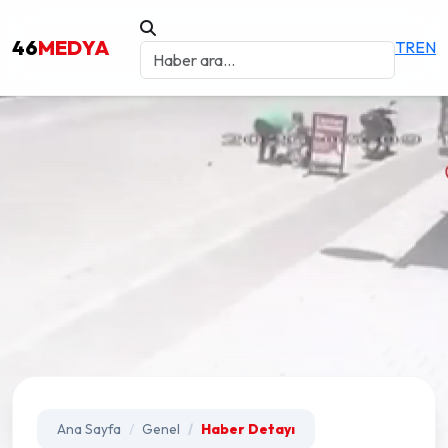
46
MEDYA
TR
EN
Ana Sayfa
Genel
Haber Detayı