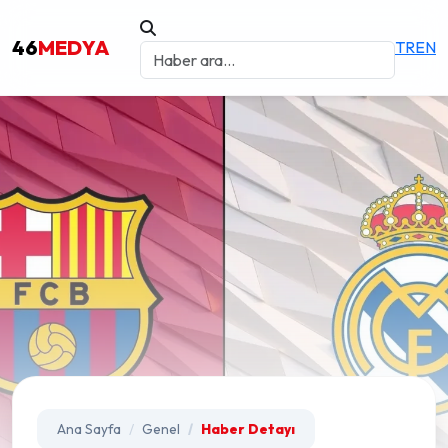
46
MEDYA
TR
EN
Ana Sayfa
Genel
Haber Detayı