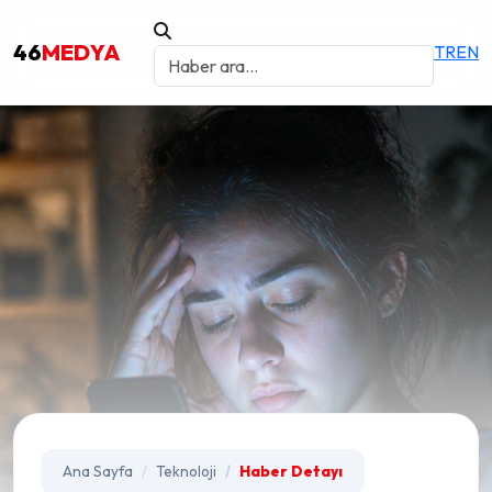
46
MEDYA
TR
EN
Ana Sayfa
Teknoloji
Haber Detayı