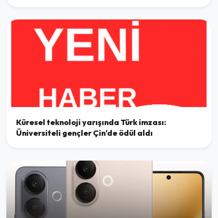
Küresel teknoloji yarışında Türk imzası:
Üniversiteli gençler Çin'de ödül aldı