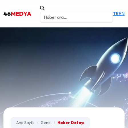
46
MEDYA
TR
EN
Ana Sayfa
Genel
Haber Detayı