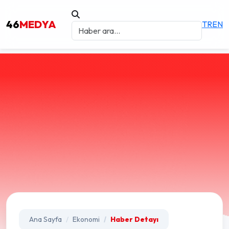
46
MEDYA
TR
EN
Ana Sayfa
Ekonomi
Haber Detayı