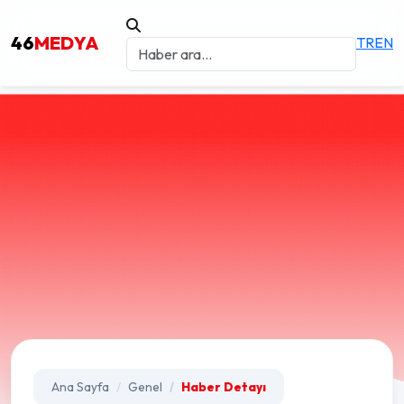
46
MEDYA
TR
EN
Ana Sayfa
Genel
Haber Detayı